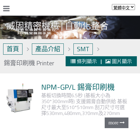
威固精密機械 | 自動化整合
首頁
產品介紹
SMT
條列顯示
|
圖片顯示
錫膏印刷機 Printer
NPM-GP/L 錫膏印刷機
基板切換時間6.5秒 (基板大小為
350*300mm時)
支援錫膏自動供給
基板
尺寸最大至510*510mm
刮刀尺寸可選
擇530mm,480mm,370mm及270mm