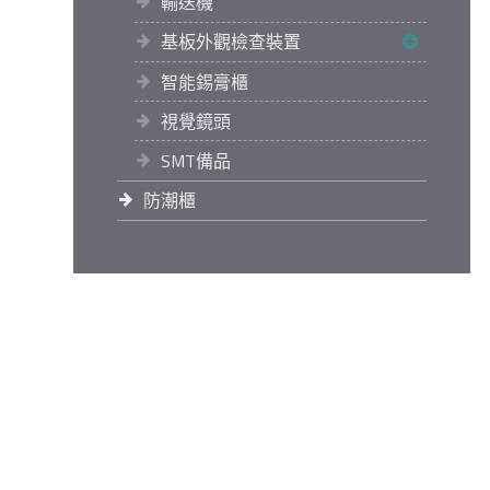
輸送機
基板外觀檢查裝置
智能錫膏櫃
視覺鏡頭
SMT備品
防潮櫃