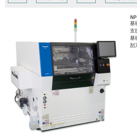
N
基
支
基
刮