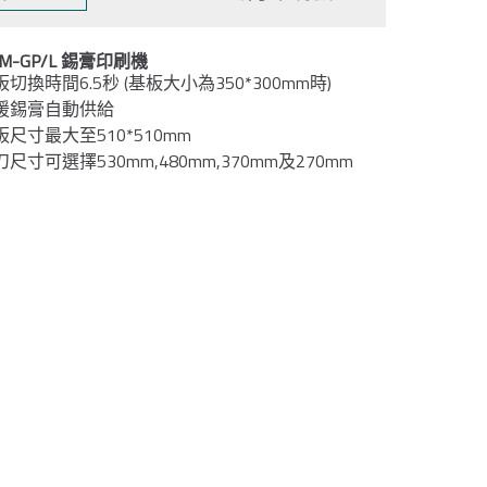
PM-GP/L 錫膏印刷機
板切換時間6.5秒 (基板大小為350*300mm時)
援錫膏自動供給
板尺寸最大至510*510mm
刀尺寸可選擇530mm,480mm,370mm及270mm