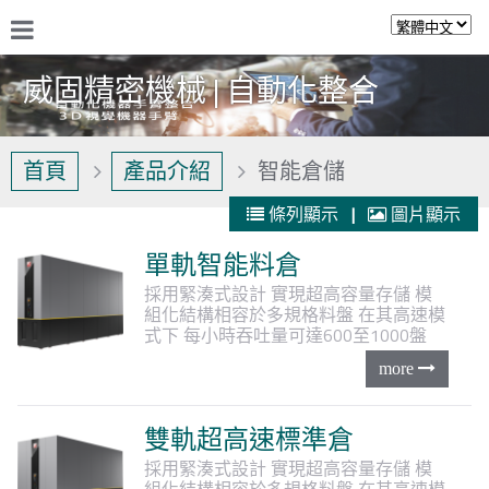
威固精密機械 | 自動化整合
首頁
產品介紹
智能倉儲
條列顯示
|
圖片顯示
單軌智能料倉
採用緊湊式設計
實現超高容量存儲
模
組化結構相容於多規格料盤
在其高速模
式下
每小時吞吐量可達600至1000盤
雙軌超高速標準倉
採用緊湊式設計
實現超高容量存儲
模
組化結構相容於多規格料盤
在其高速模