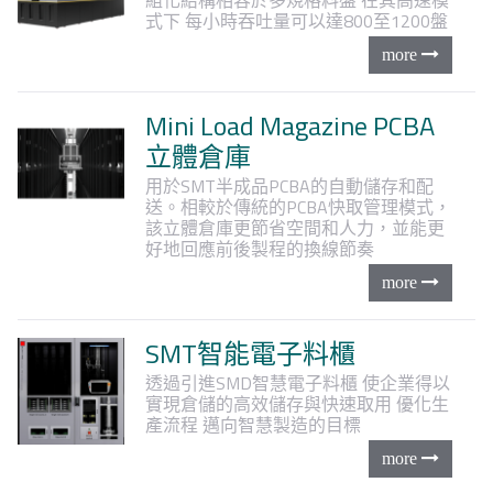
式下
每小時吞吐量可以達800至1200盤
Mini Load Magazine PCBA
立體倉庫
用於SMT半成品PCBA的自動儲存和配
送。相較於傳統的PCBA快取管理模式，
該立體倉庫更節省空間和人力，並能更
好地回應前後製程的換線節奏
SMT智能電子料櫃
透過引進SMD智慧電子料櫃
使企業得以
實現倉儲的高效儲存與快速取用
優化生
產流程
邁向智慧製造的目標