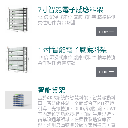
7寸智能電子感應料架
1.5倍
沉浸式庫位
感應式料架
精準檢測
柔性組件
靜電防護
13寸智能電子感應料架
1.5倍
沉浸式庫位
感應式料架
精準檢測
柔性組件
靜電防護
智能貨架
基於ARiS系統的智慧料架、智慧移動料
車、智慧組裝站，全面整合了PTL亮燈
引導、光電檢測、RFID識別追溯、UWB
室內定位等功能技術，面向生產製造、
商業流通等領域，在柔性製造倉庫管
理、通用倉庫物資分類等業務場景，實