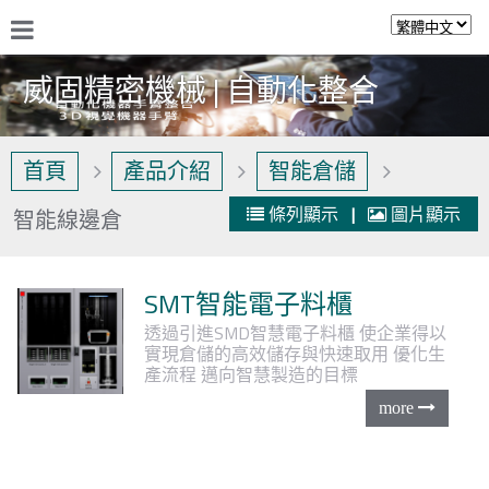
威固精密機械 | 自動化整合
首頁
產品介紹
智能倉儲
條列顯示
|
圖片顯示
智能線邊倉
SMT智能電子料櫃
透過引進SMD智慧電子料櫃
使企業得以
實現倉儲的高效儲存與快速取用
優化生
產流程
邁向智慧製造的目標