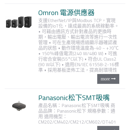
Omron 電源供應器
支援EtherNet/IP與Modbus TCP，實現
設備的IoT化，達成最高的系統稼動率。
• 可藉由通訊方式針對產品的更換時
期，輸出電壓、輸出電流等進行一次性
管理
• 可在生產現場透過顯示器確認產
品的狀態
• 動作環境溫度為-40 ~ +70℃
• 150％峰值電流(240 W/480 W)
• 可進
行密合安裝(55°C以下)
• 符合UL Class2
(90 W以下)
• 適用EN/IEC 61558-2-16標
準
• 採用基板塗佈工法，提高耐環境性
Panasonic松下SMT吸嘴
產品名稱：Panasonic松下SMT吸嘴
商
品品牌：Panasonic松下
規格參數：通
用
適用機型：
CM202/CM402/CM212/CM602/DT401