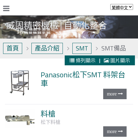
威固精密機械 | 自動化整合
首頁
產品介紹
SMT
SMT備品
條列顯示
|
圖片顯示
Panasonic松下SMT 料架台
車
料槍
松下料槍