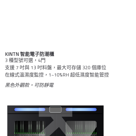
KINTN 智能電子防潮櫃
3 種型號可選，4門
支援 7 吋與 13 吋料盤，最大可存儲 320 個庫位
在線式溫濕度監控，1~10%RH 超低濕度智能管控
黑色外觀款・可防靜電