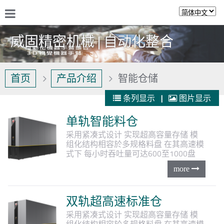
威固精密机械 | 自动化整合
首页
产品介绍
智能仓储
条列显示
|
图片显示
单轨智能料仓
采用紧凑式设计
实现超高容量存储
模
组化结构相容於多规格料盘
在其高速模
式下
每小时吞吐量可达600至1000盘
双轨超高速标准仓
采用紧凑式设计
实现超高容量存储
模
组化结构相容於多规格料盘
在其高速模