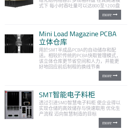
式下
每小时吞吐量可以达800至1200盘
Mini Load Magazine PCBA
立体仓库
用於SMT半成品PCBA的自动储存和配
送。相较於传统的PCBA快取管理模式，
该立体仓库更节省空间和人力，并能更
好地回应前后制程的换线节奏
SMT智能电子料柜
透过引进SMD智慧电子料柜
使企业得以
实现仓储的高效储存与快速取用
优化生
产流程
迈向智慧制造的目标