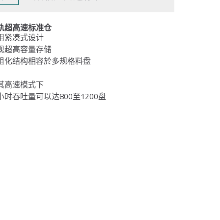
轨超高速标准仓
用紧凑式设计
现超高容量存储
组化结构相容於多规格料盘
其高速模式下
小时吞吐量可以达800至1200盘