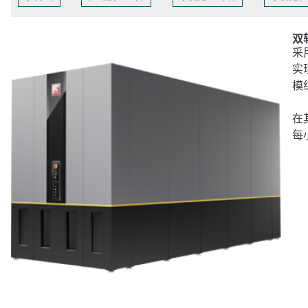
双
采
实
模
在
每