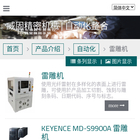
威固精密机械 | 自动化整合
首页
产品介绍
自动化
雷雕机
条列显示
|
图片显示
雷雕机
使用光纤雷射在多样化的表面上进行雷
雕，可使用於产品加工切割、蚀刻与雕
刻条码、日期代码、序号与标志。
KEYENCE MD-S9900A 雷雕
机