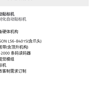
动贴标机
制化自动贴标机
备硬体机构
SON LS6-B401S(含爪头)
送带(含顶升机构)
-2000 条码读码器
视觉模组
标机
依客制需求订制