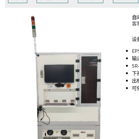
自
客
设
EP
输
SR
下
出
可